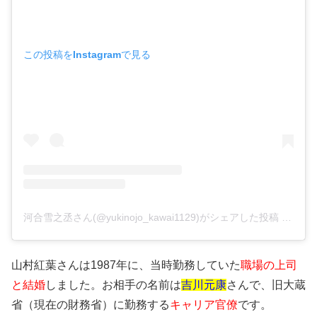
この投稿をInstagramで見る
河合雪之丞さん(@yukinojo_kawai1129)がシェアした投稿 –
201
山村紅葉さんは1987年に、当時勤務していた
職場の上司
と結婚
しました。お相手の名前は
吉川元康
さんで、旧大蔵
省（現在の財務省）に勤務する
キャリア官僚
です。