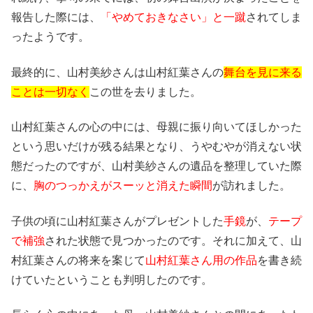
報告した際には、
「やめておきなさい」と一蹴
されてしま
ったようです。
最終的に、山村美紗さんは山村紅葉さんの
舞台を見に来る
ことは一切なく
この世を去りました。
山村紅葉さんの心の中には、母親に振り向いてほしかった
という思いだけが残る結果となり、うやむやが消えない状
態だったのですが、山村美紗さんの遺品を整理していた際
に、
胸のつっかえがスーッと消えた瞬間
が訪れました。
子供の頃に山村紅葉さんがプレゼントした
手鏡
が、
テープ
で補強
された状態で見つかったのです。それに加えて、山
村紅葉さんの将来を案じて
山村紅葉さん用の作品
を書き続
けていたということも判明したのです。