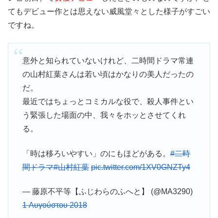
てもデビュー作とは思えない威風堂々とした様子がすごい
ですね。
意外と知られていないけれど、二時間ドラマ常連
の山村紅葉さんは若い頃はかなりの美人だったの
だ。
最近ではちょっとコミカルな役で、殺人事件とい
う緊張した場面の中、我々をホッとさせてくれ
る。
「時は移ろいやすい」のにもほどがある。
#二時
間ドラマ
#山村紅葉
pic.twitter.com/1XV0GNZTy4
— 藤原不平等【ふじわらのふへと】 (@MA3290)
1 Αυγούστου 2018