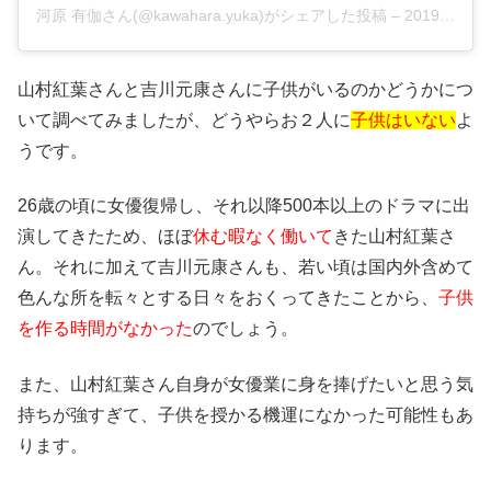
河原 有伽さん(@kawahara.yuka)がシェアした投稿 –
2019年 1月月9日午前6時22分PST
山村紅葉さんと吉川元康さんに子供がいるのかどうかにつ
いて調べてみましたが、どうやらお２人に
子供はいない
よ
うです。
26歳の頃に女優復帰し、それ以降500本以上のドラマに出
演してきたため、ほぼ
休む暇なく働いて
きた山村紅葉さ
ん。それに加えて吉川元康さんも、若い頃は国内外含めて
色んな所を転々とする日々をおくってきたことから、
子供
を作る時間がなかった
のでしょう。
また、山村紅葉さん自身が女優業に身を捧げたいと思う気
持ちが強すぎて、子供を授かる機運になかった可能性もあ
ります。