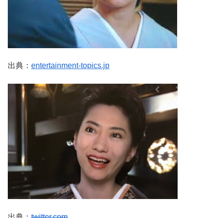
出典：
entertainment-topics.jp
出典：
twitter.com