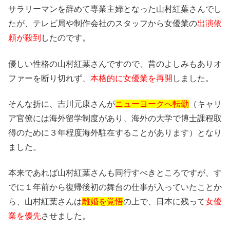
サラリーマンを辞めて専業主婦となった山村紅葉さんでし
たが、テレビ局や制作会社のスタッフから女優業の
出演依
頼が殺到
したのです。
優しい性格の山村紅葉さんですので、昔のよしみもありオ
ファーを断り切れず、
本格的に女優業を再開
しました。
そんな折に、吉川元康さんが
ニューヨークへ転勤
（キャリ
ア官僚には海外留学制度があり、海外の大学で博士課程取
得のために３年程度海外駐在することがあります）となり
ました。
本来であれば山村紅葉さんも同行すべきところですが、す
でに１年前から復帰後初の舞台の仕事が入っていたことか
ら、山村紅葉さんは
離婚を覚悟
の上で、日本に残って
女優
業を優先
させました。