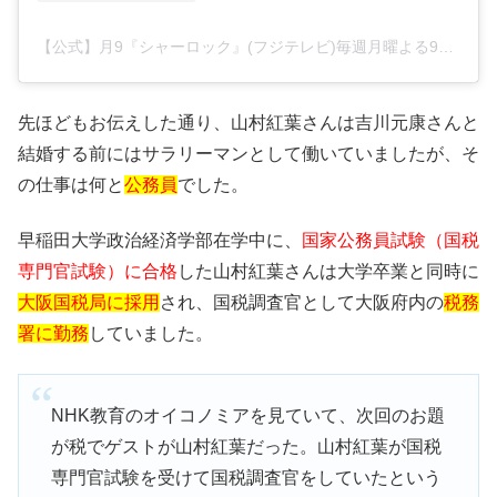
【公式】月9『シャーロック』(フジテレビ)毎週月曜よる9時さん(@sherlock_cx)がシェアした投稿 –
先ほどもお伝えした通り、山村紅葉さんは吉川元康さんと
結婚する前にはサラリーマンとして働いていましたが、そ
の仕事は何と
公務員
でした。
早稲田大学政治経済学部在学中に、
国家公務員試験（国税
専門官試験）に合格
した山村紅葉さんは大学卒業と同時に
大阪国税局に採用
され、国税調査官として大阪府内の
税務
署に勤務
していました。
NHK教育のオイコノミアを見ていて、次回のお題
が税でゲストが山村紅葉だった。山村紅葉が国税
専門官試験を受けて国税調査官をしていたという