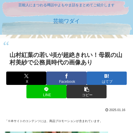
芸能人にまつわる噂話やよもやま話をまとめてご紹介します
芸能ワダイ
山村紅葉の若い頃が超絶きれい！母親の山
村美紗で公務員時代の画像あり
X
Facebook
はてブ
LINE
コピー
2025.01.16
「※本サイトのコンテンツには、商品プロモーションが含まれています。