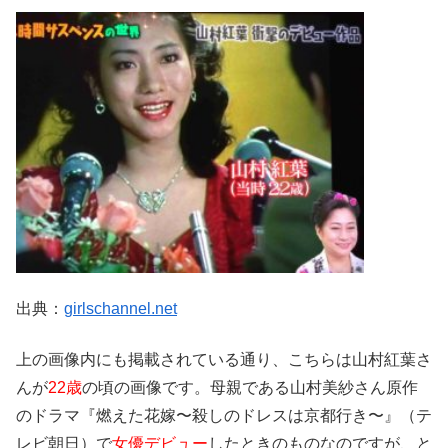
出典：
girlschannel.net
上の画像内にも掲載されている通り、こちらは山村紅葉さ
んが
22歳
の頃の画像です。母親である山村美紗さん原作
のドラマ『燃えた花嫁〜殺しのドレスは京都行き〜』（テ
レビ朝日）で
女優デビュー
したときのものなのですが、と