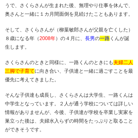
うで、さくらさんが生まれた後、無理やり仕事を休んで、
奥さんと一緒に１カ月間面倒を見続けたこともあります。
そして、さくらさんが（柳葉敏郎さんが父親を亡くした）
８歳になる年（
2008年
）の４月に、
長男
の
一路
くんが誕
生します。
さくらさんのときと同様に、一路くんのときにも
夫婦二人
三脚で子育て
に向き合い、子供達と一緒に過ごすことを最
優先に考えてきました。
そんな子供達も成長し、さくらさんは大学生、一路くんは
中学生となっています。２人が通う学校については詳しい
情報がありませんが、今後、子供達が学校を卒業し実家を
巣立った後は、夫婦水入らずの時間をたっぷりと取ること
ができそうです。