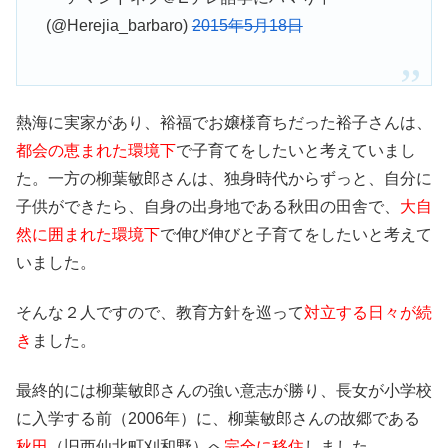
(@Herejia_barbaro)
2015年5月18日
熱海に実家があり、裕福でお嬢様育ちだった裕子さんは、
都会の恵まれた環境下
で子育てをしたいと考えていまし
た。一方の柳葉敏郎さんは、独身時代からずっと、自分に
子供ができたら、自身の出身地である秋田の田舎で、
大自
然に囲まれた環境下
で伸び伸びと子育てをしたいと考えて
いました。
そんな２人ですので、教育方針を巡って
対立する日々が続
き
ました。
最終的には柳葉敏郎さんの強い意志が勝り、長女が小学校
に入学する前（2006年）に、柳葉敏郎さんの故郷である
秋田
（旧西仙北町刈和野）へ
完全に移住
しました。