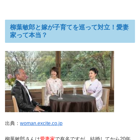
柳葉敏郎と嫁が子育てを巡って対立！愛妻
家って本当？
出典：
woman.excite.co.jp
柳葉敏郎さんは
愛妻家
で有名ですが、結婚してから20年