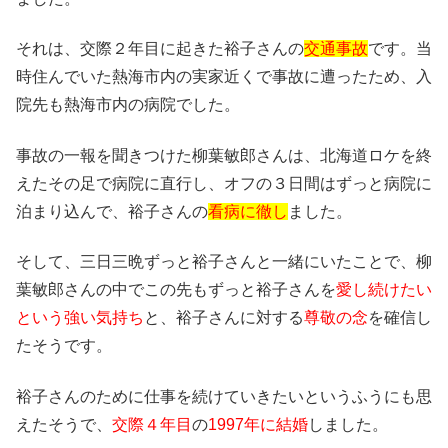
それは、交際２年目に起きた裕子さんの
交通事故
です。当
時住んでいた熱海市内の実家近くで事故に遭ったため、入
院先も熱海市内の病院でした。
事故の一報を聞きつけた柳葉敏郎さんは、北海道ロケを終
えたその足で病院に直行し、オフの３日間はずっと病院に
泊まり込んで、裕子さんの
看病に徹し
ました。
そして、三日三晩ずっと裕子さんと一緒にいたことで、柳
葉敏郎さんの中でこの先もずっと裕子さんを
愛し続けたい
という強い気持ち
と、裕子さんに対する
尊敬の念
を確信し
たそうです。
裕子さんのために仕事を続けていきたいというふうにも思
えたそうで、
交際４年目
の
1997年に結婚
しました。