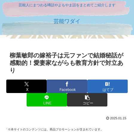
芸能人にまつわる噂話やよもやま話をまとめてご紹介します
芸能ワダイ
柳葉敏郎の嫁裕子は元ファンで結婚秘話が
感動的！愛妻家ながらも教育方針で対立あ
り
X
Facebook
はてブ
LINE
コピー
2025.01.15
「※本サイトのコンテンツには、商品プロモーションが含まれています。