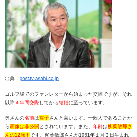
出典：
post.tv-asahi.co.jp
ゴルフ場でのファンレターから始まった交際ですが、それ
以降
４年間交際
してから
結婚
に至っています。
奥さんの
名前
は
裕子
さんと言います。一般人であることか
ら
画像は非公開
とされています。また、
年齢
は
柳葉敏郎さ
んの12歳下
です。柳葉敏郎さんが1961年１月３日生まれ