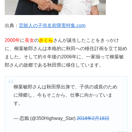
出典：
芸能人の子供名前障害特集.com
2000年
に
長女
の
さくら
さんが誕生したことをきっかけ
に、柳葉敏郎さんは本格的に秋田への移住計画を立て始め
ました。そして約６年後の2006年に、一家揃って柳葉敏
郎さんの故郷である秋田県に移住しています。
柳葉敏郎さんは秋田県出身で、子供の成長のため
に帰郷し、今もそこから、仕事に向かっていま
す。
— 恋鴉 (@350Highway_Star)
2018年2月18日