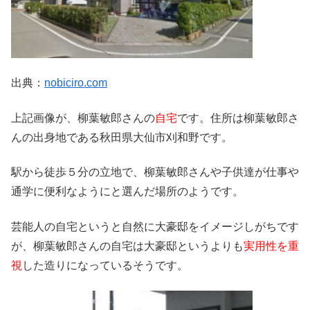
出典：
nobiciro.com
上記画像が、柳葉敏郎さんの
自宅
です。住所は柳葉敏郎さ
んの出身地である秋田県大仙市刈和野です。
駅から徒歩５分の立地で、柳葉敏郎さんや子供達が仕事や
通学に便利なようにと選んだ場所のようです。
芸能人の自宅というと自然に大豪邸をイメージしがちです
が、柳葉敏郎さんの自宅は大豪邸というよりも
実用性を重
視
した造りになっているそうです。