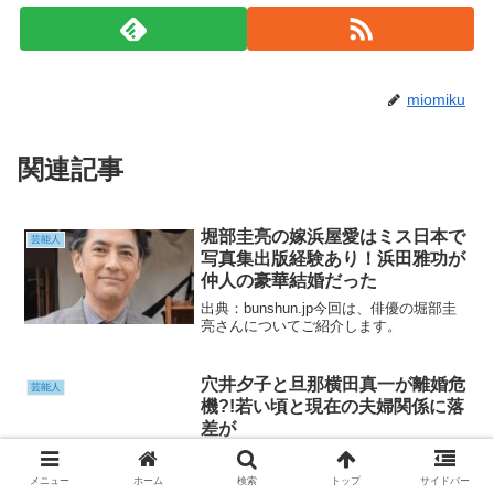
miomiku
関連記事
堀部圭亮の嫁浜屋愛はミス日本で
芸能人
写真集出版経験あり！浜田雅功が
仲人の豪華結婚だった
出典：bunshun.jp今回は、俳優の堀部圭
亮さんについてご紹介します。
穴井夕子と旦那横田真一が離婚危
芸能人
機?!若い頃と現在の夫婦関係に落
差が
出典：jisin.jp今回は、タレントの穴井夕子さんについてご紹介しま
す。
メニュー
ホーム
検索
トップ
サイドバー