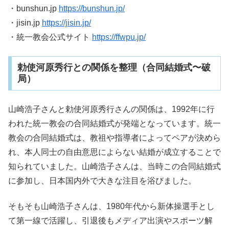
・bunshun.jp
https://bunshun.jp/
・jisin.jp
https://jisin.jp/
・統一教会公式サイト
https://ffwpu.jp/
勅使河原秀行との関係を整理（合同結婚式〜破
局）
山崎浩子さんと勅使河原秀行さんの関係は、1992年に行
われた統一教会の合同結婚式が発端となっています。統一
教会の合同結婚式は、教祖や指導者によってペアが決めら
れ、本人同士の自由意思によらない結婚が成立することで
知られていました。山崎浩子さんは、当時この合同結婚式
に参加し、日本国内外で大きな注目を浴びました。
そもそも山崎浩子さんは、1980年代から新体操選手とし
て第一線で活躍し、引退後もメディア出演やスポーツ解