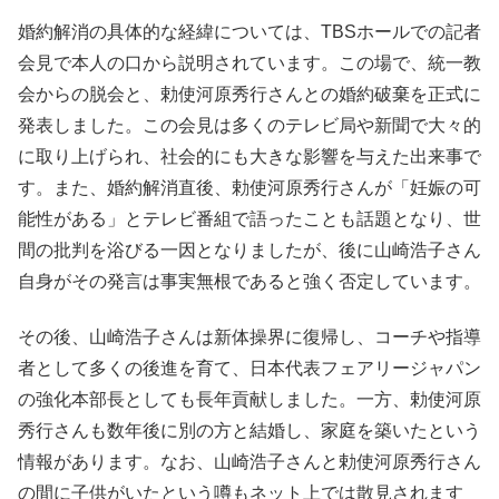
婚約解消の具体的な経緯については、TBSホールでの記者
会見で本人の口から説明されています。この場で、統一教
会からの脱会と、勅使河原秀行さんとの婚約破棄を正式に
発表しました。この会見は多くのテレビ局や新聞で大々的
に取り上げられ、社会的にも大きな影響を与えた出来事で
す。また、婚約解消直後、勅使河原秀行さんが「妊娠の可
能性がある」とテレビ番組で語ったことも話題となり、世
間の批判を浴びる一因となりましたが、後に山崎浩子さん
自身がその発言は事実無根であると強く否定しています。
その後、山崎浩子さんは新体操界に復帰し、コーチや指導
者として多くの後進を育て、日本代表フェアリージャパン
の強化本部長としても長年貢献しました。一方、勅使河原
秀行さんも数年後に別の方と結婚し、家庭を築いたという
情報があります。なお、山崎浩子さんと勅使河原秀行さん
の間に子供がいたという噂もネット上では散見されます