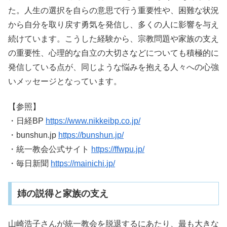
た。人生の選択を自らの意思で行う重要性や、困難な状況
から自分を取り戻す勇気を発信し、多くの人に影響を与え
続けています。こうした経験から、宗教問題や家族の支え
の重要性、心理的な自立の大切さなどについても積極的に
発信している点が、同じような悩みを抱える人々への心強
いメッセージとなっています。
【参照】
・日経BP
https://www.nikkeibp.co.jp/
・bunshun.jp
https://bunshun.jp/
・統一教会公式サイト
https://ffwpu.jp/
・毎日新聞
https://mainichi.jp/
姉の説得と家族の支え
山崎浩子さんが統一教会を脱退するにあたり、最も大きな