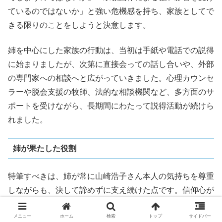
ているのではないか」と強い危機感を持ち、家族としてで
きる限りのことをしようと決意します。
姉を中心にした家族の行動は、当初は手紙や電話での説得
に始まりましたが、次第に直接会っての話し合いや、外部
の専門家への相談へと広がっていきました。心理カウンセ
ラーや脱会支援の牧師、法的な相談機関など、多方面のサ
ポートを受けながら、長期間にわたって説得活動が続けら
れました。
姉が果たした役割
特筆すべきは、姉が常に山崎浩子さん本人の気持ちを尊重
しながらも、決して諦めずに支え続けた点です。信仰心が
深まっていた山崎浩子さんにとって、家族の言葉がすぐに
響くわけではありませんでしたが、姉は「家族として守り
メニュー
ホーム
検索
トップ
サイドバー