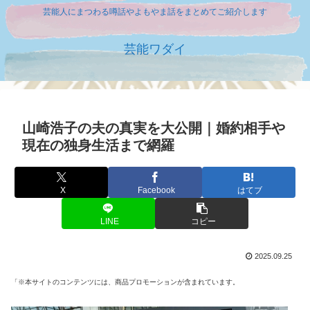
芸能人にまつわる噂話やよもやま話をまとめてご紹介します
芸能ワダイ
山崎浩子の夫の真実を大公開｜婚約相手や
現在の独身生活まで網羅
X
Facebook
はてブ
LINE
コピー
2025.09.25
「※本サイトのコンテンツには、商品プロモーションが含まれています。