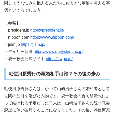
同じような悩みを抱える人たちにも大きな示唆を与える事
例といえるでしょう。
【参照】
・president.jp
https://president.jp/
・nippon.com
https://www.nippon.com/
・jisin.jp
https://jisin.jp/
・デイリー新潮
https://www.dailyshincho.jp/
・統一教会公式サイト
https://ffwpu.jp/
勅使河原秀行の再婚相手は誰？その後の歩み
勅使河原秀行さんは、かつて山崎浩子さんの婚約者として
世間の注目を浴びた人物です。統一教会の合同結婚式によ
って結ばれる予定だった二人は、山崎浩子さんの統一教会
脱退に伴い破局することになりました。その後、勅使河原