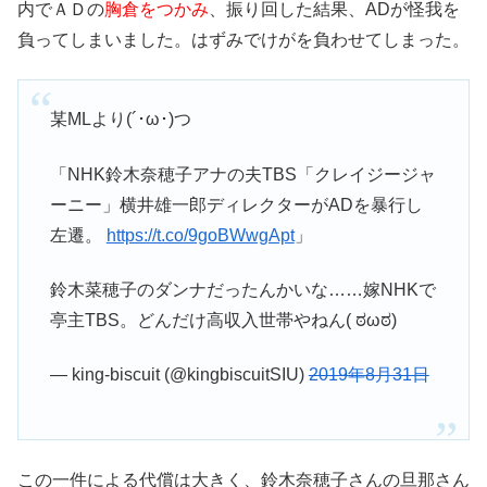
内でＡＤの
胸倉をつかみ
、振り回した結果、ADが怪我を
負ってしまいました。はずみでけがを負わせてしまった。
某MLより(´･ω･)つ
「NHK鈴木奈穂子アナの夫TBS「クレイジージャ
ーニー」横井雄一郎ディレクターがADを暴行し
左遷。
https://t.co/9goBWwgApt
」
鈴木菜穂子のダンナだったんかいな……嫁NHKで
亭主TBS。どんだけ高収入世帯やねん( ಠωಠ)
— king-biscuit (@kingbiscuitSIU)
2019年8月31日
この一件による代償は大きく、鈴木奈穂子さんの旦那さん