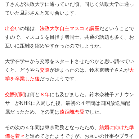
子さんが法政大学に通っていた頃、同じく法政大学に通っ
ていた旦那さんと知り合います。
出会い
の場は、
法政大学自主マスコミ講座
だということで
すので、マスコミを目指す者同士、共通の話題も多く、お
互いに距離を縮めやすかったのでしょうか。
大学在学中から交際をスタートさせたのかと思い調べてい
くと、どうやら
交際
が始まったのは、鈴木奈穂子さんが
大
学を卒業した後
だったようです。
交際期間
は何と
８年
にも及びました。鈴木奈穂子アナウン
サーがNHKに入局した後、最初の４年間は四国放送局配
属だったため、その間は
遠距離恋愛
でした。
その次の４年間は東京勤務となったため、
結婚に向けた準
備を着々
と進めてきたようですが、お互いの仕事やプライ