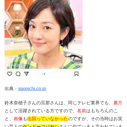
出典：
sponichi.co.jp
鈴木奈穂子さんの旦那さんは、同じテレビ業界でも、
裏方
として活躍されている方ですので、
名前
はもちろんのこ
と、
画像
も
出回っていなかった
のですが、その当時はお笑
い芸人の
ケンドーコバヤシ
さんに似ていると言われていま