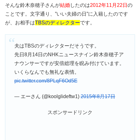
そんな鈴木奈穂子さんが
結婚
したのは
2012年11月22日
の
ことです。文字通り、”いい夫婦の日”に入籍したのです
が、お相手は
TBSのディレクター
です。
夫はTBSのディレクターだそうです。
先日8月14日のNHKニュースナイン鈴木奈穂子ア
ナウンサーですが安倍総理を睨み付けています。
いくらなんでも無礼な表情。
pic.twitter.com/8PLqF6Od5E
— エーさん (@koolglideftw1)
2015年8月17日
スポンサードリンク