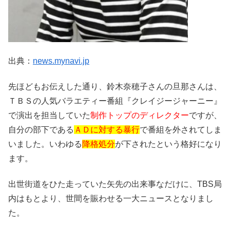
出典：
news.mynavi.jp
先ほどもお伝えした通り、鈴木奈穂子さんの旦那さんは、
ＴＢＳの人気バラエティー番組『クレイジージャーニー』
で演出を担当していた
制作トップのディレクター
ですが、
自分の部下である
ＡＤに対する暴行
で番組を外されてしま
いました。いわゆる
降格処分
が下されたという格好になり
ます。
出世街道をひた走っていた矢先の出来事なだけに、TBS局
内はもとより、世間を賑わせる一大ニュースとなりまし
た。