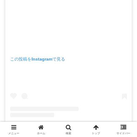
この投稿をInstagramで見る
片山孝之(@taka1260)がシェアした投稿 –
2019年 5月月30日午前3時37分PDT
メニュー
ホーム
検索
トップ
サイドバー