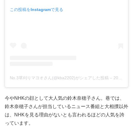
この投稿をInstagramで見る
No.3草刈りマヨオさん(@kba2202)がシェアした投稿 –
2017年 9月月12日午後8時43分PDT
今やNHKの顔として大人気の鈴木奈穂子さん。巷では、
鈴木奈穂子さんが担当しているニュース番組と大相撲以外
は、NHKを見る理由がないとも言われるほどの人気を誇
っています。