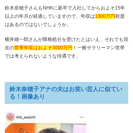
鈴木奈穂子さんもNHKに新卒で入社してからおよそ15年
以上の年月が経過していますので、年収は
1300万円
程度
はあるのではないでしょうか。
横井雄一郎さんが降格処分を受けたとはいえ、それでも現
在の
世帯年収はおよそ3000万円
！一般サラリーマン世帯
では考えられないような待遇です。
鈴木奈穂子アナの夫はお笑い芸人に似てい
る！画像あり