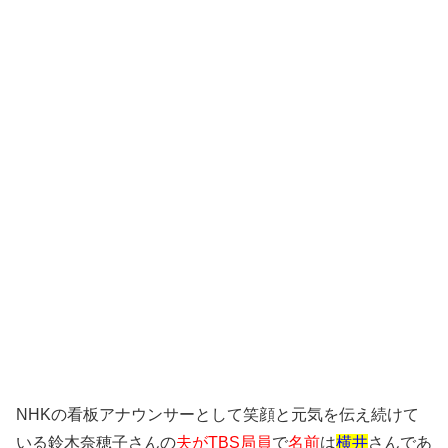
NHKの看板アナウンサーとして笑顔と元気を伝え続けて
いる鈴木奈穂子さんの
夫がTBS局員
で
名前
は
横井
さんであ