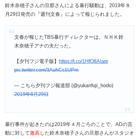
鈴木奈穂子さんの旦那さんによる暴行騒動は、2019年８
月29日発売の『週刊文春』によって報じられました。
文春が報じたTBS暴行ディレクターは、ＮＨＫ鈴
木奈穂子アナの夫だった。
【夕刊フジ電子版】
https://t.co/1HfQ8Alaqr
pic.twitter.com/3AuhCs1UPm
— こちら夕刊フジ報道部 (@yukanfuji_hodo)
2019年8月29日
暴行事件が起きたのは2019年４月ごろのことで、ADの言
動に対して
激高
した鈴木奈穂子さんの旦那さんがスタジオ