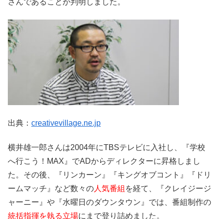
さんであることが判明しました。
出典：
creativevillage.ne.jp
横井雄一郎さんは2004年にTBSテレビに入社し、『学校
へ行こう！MAX』でADからディレクターに昇格しまし
た。その後、『リンカーン』『キングオブコント』『ドリ
ームマッチ』など数々の
人気番組
を経て、『クレイジージ
ャーニー』や『水曜日のダウンタウン』では、番組制作の
統括指揮を執る立場
にまで登り詰めました。