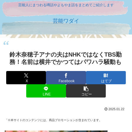
芸能人にまつわる噂話やよもやま話をまとめてご紹介します
芸能ワダイ
鈴木奈穂子アナの夫はNHKではなくTBS勤
務！名前は横井でかつてはパワハラ騒動も
X
Facebook
はてブ
LINE
コピー
2025.01.22
「※本サイトのコンテンツには、商品プロモーションが含まれています。