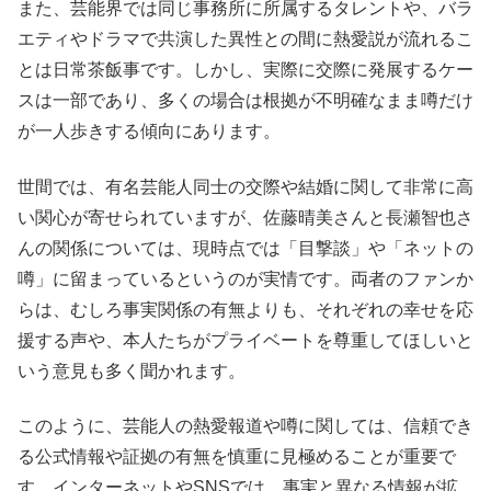
また、芸能界では同じ事務所に所属するタレントや、バラ
エティやドラマで共演した異性との間に熱愛説が流れるこ
とは日常茶飯事です。しかし、実際に交際に発展するケー
スは一部であり、多くの場合は根拠が不明確なまま噂だけ
が一人歩きする傾向にあります。
世間では、有名芸能人同士の交際や結婚に関して非常に高
い関心が寄せられていますが、佐藤晴美さんと長瀬智也さ
んの関係については、現時点では「目撃談」や「ネットの
噂」に留まっているというのが実情です。両者のファンか
らは、むしろ事実関係の有無よりも、それぞれの幸せを応
援する声や、本人たちがプライベートを尊重してほしいと
いう意見も多く聞かれます。
このように、芸能人の熱愛報道や噂に関しては、信頼でき
る公式情報や証拠の有無を慎重に見極めることが重要で
す。インターネットやSNSでは、事実と異なる情報が拡