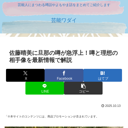
芸能人にまつわる噂話やよもやま話をまとめてご紹介します
芸能ワダイ
佐藤晴美に旦那の噂が急浮上！噂と理想の
相手像を最新情報で解説
X
Facebook
はてブ
LINE
コピー
2025.10.13
「※本サイトのコンテンツには、商品プロモーションが含まれています。