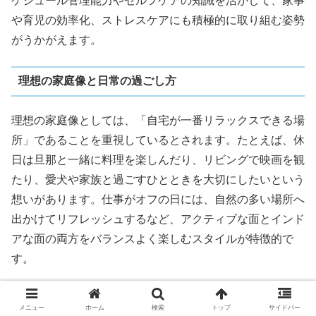
ケジュール管理能力やセルフケアの知識を活かして、家事
や育児の効率化、ストレスケアにも積極的に取り組む姿勢
がうかがえます。
理想の家庭像と日常の過ごし方
理想の家庭像としては、「自宅が一番リラックスできる場
所」であることを重視しているとされます。たとえば、休
日は旦那と一緒に料理を楽しんだり、リビングで映画を観
たり、愛犬や家族と過ごすひとときを大切にしたいという
想いがあります。仕事がオフの日には、自然の多い場所へ
出かけてリフレッシュするなど、アクティブな面とインド
アな面の両方をバランスよく楽しむスタイルが特徴的で
す。
また、健康や美容への意識が高い佐藤晴美さんは、日々の
メニュー
ホーム
検索
トップ
サイドバー
食事や運動にも気を配ることが多く、夫婦で一緒に料理を