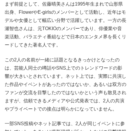
まず前提として、佐藤晴美さんは1995年生まれで山形県
出身、FlowerやE-girlsのメンバーとして活動し、近年はモ
デルや女優として幅広い分野で活躍しています。一方の長
瀬智也さんは、元TOKIOのメンバーであり、俳優業や音
楽活動、バラエティ番組などで日本のエンタメ界を長くリ
ードしてきた著名人です。
この2人の名前が一緒に話題となるきっかけとなったの
は、芸能人同士の噂話やSNS上でのトレンドワードの影
響が大きいとされています。ネット上では、実際に共演し
た作品やイベントがあったのではないか、あるいは双方の
ファンが交流を目撃したのではないかという声も散見され
ますが、信頼できるメディアや公式発表では、2人の共演
やプライベートでの接点は明らかになっていません。
一部SNS投稿やネット記事では、2人が同じイベントに参