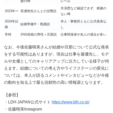
愛の噂
レベル
共演歴など確認できず、根拠の
2023年〜
長瀬智也さんとの交際説
ない噂
2024年以
本人・事務所ともに公式発表な
結婚準備中・既婚説
降
し
常時
SNS投稿の男性＝旦那説
仕事関係者や友人の場合が多い
なお、今後佐藤晴美さんが結婚や旦那について公式な発表
をする可能性はありますが、現在は仕事を最優先し、モデ
ルや女優としてのキャリアアップに注力している様子が伺
えます。結婚についての考え方やライフステージの変化に
ついては、本人が語るコメントやインタビューなどが今後
の動向を知る上で最も信頼性の高い情報源となります。
【参照】
・LDH JAPAN公式サイト
https://www.ldh.co.jp/
・佐藤晴美Instagram