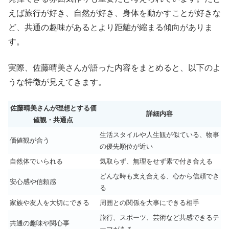
えば旅行が好き、自然が好き、身体を動かすことが好きな
ど、共通の趣味があるとより距離が縮まる傾向がありま
す。
実際、佐藤晴美さんが語った内容をまとめると、以下のよ
うな特徴が見えてきます。
佐藤晴美さんが理想とする価
詳細内容
値観・共通点
生活スタイルや人生観が似ている、物事
価値観が合う
の優先順位が近い
自然体でいられる
気取らず、無理をせず素で付き合える
どんな時も支え合える、心から信頼でき
安心感や信頼感
る
家族や友人を大切にできる
周囲との関係を大事にできる相手
旅行、スポーツ、芸術など共感できるテ
共通の趣味や関心事