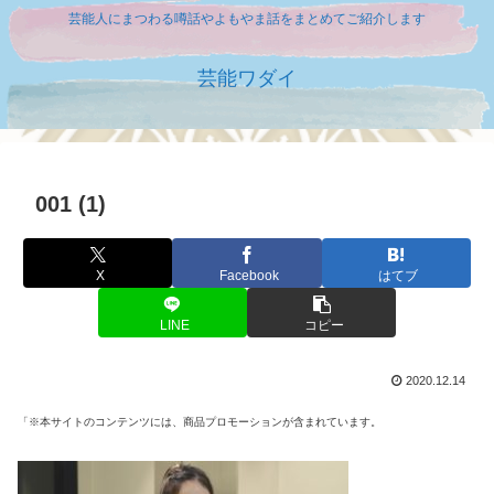
芸能人にまつわる噂話やよもやま話をまとめてご紹介します
芸能ワダイ
001 (1)
X
Facebook
はてブ
LINE
コピー
2020.12.14
「※本サイトのコンテンツには、商品プロモーションが含まれています。