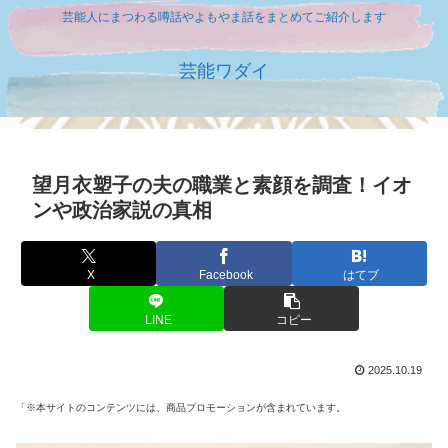
芸能人にまつわる噂話やよもやま話をまとめてご紹介します
芸能ワダイ
望月衣塑子の夫の職業と素顔を調査！イオ
ンや政治家説の真相
X
Facebook
はてブ
LINE
コピー
2025.10.19
「※本サイトのコンテンツには、商品プロモーションが含まれています。