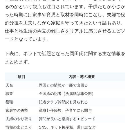
るのかという観点も注目されています。子供たちが小さか
った時期には家事や育児と取材を同時にこなし、夫婦で役
割分担を工夫しながら家庭を守ってきたという話もあり、
仕事と私生活の両立の難しさをリアルに感じさせるエピソ
ードとなっています。
下表に、ネットで話題となった岡田氏に関する主な情報を
まとめます。
項目
内容・噂の概要
氏名
岡田との情報が一部で出回る
職業
全国紙の記者（所属紙は非公開）
役職
記者クラブ幹部説も見られる
家庭での役割
単身赴任経験、子育てにも関与
夫婦のやり取り
質問が長いと指摘するエピソード
情報の出どころ
SNS、ネット掲示板、週刊誌など