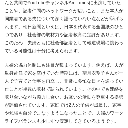
んと共同でYouTubeチャンネルArc Timesに出演していた
ことや、記者仲間のネットワークが広いこと、また本人が
同業者である夫について深く語っていない点などが挙げら
れます。朝日新聞といえば、日本を代表する全国紙のひと
つであり、社会部の取材力や記者教育に定評があります。
このため、夫婦ともに社会部記者として報道現場に携わっ
ている可能性は十分に考えられます。
夫婦の協力体制にも注目が集まっています。例えば、夫が
単身赴任で家を空けていた時期には、望月衣塑子さんが一
人で子育てと仕事を両立し、非常に多忙な日々を送ってい
たことが複数の取材で語られています。その中でも連絡を
取り合いながら協力し合い、お互いの活動を尊重する姿勢
が評価されています。家庭では2人の子供が成長し、家事
や勉強も自分でこなすようになったことで、夫婦のワーク
ライフバランスも少しずつ安定してきているようです。