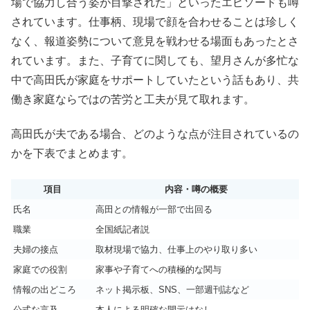
場で協力し合う姿が目撃された」といったエピソードも噂
されています。仕事柄、現場で顔を合わせることは珍しく
なく、報道姿勢について意見を戦わせる場面もあったとさ
れています。また、子育てに関しても、望月さんが多忙な
中で高田氏が家庭をサポートしていたという話もあり、共
働き家庭ならではの苦労と工夫が見て取れます。
高田氏が夫である場合、どのような点が注目されているの
かを下表でまとめます。
項目
内容・噂の概要
氏名
高田との情報が一部で出回る
職業
全国紙記者説
夫婦の接点
取材現場で協力、仕事上のやり取り多い
家庭での役割
家事や子育てへの積極的な関与
情報の出どころ
ネット掲示板、SNS、一部週刊誌など
公式な言及
本人による明確な開示はなし