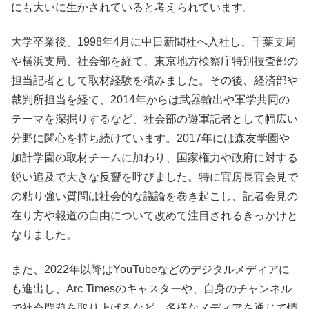
にも大いに生かされていると考えられています。
大学卒業後、1998年4月に中日新聞社へ入社し、千葉支局
や横浜支局、社会部を経て、東京地方検察庁特別捜査部の
担当記者として取材経験を積みました。その後、経済部や
裁判所担当を経て、2014年からは武器輸出や軍学共同の
テーマを深掘りするなど、社会部の遊軍記者として幅広い
分野に関心を持ち続けています。2017年には森友学園や
加計学園の取材チームに加わり、国家権力や政府に対する
鋭い追及で大きな反響を呼びました。特に官房長官会見で
の粘り強い質問は社会的な議論を巻き起こし、記者会見の
在り方や報道の自由について改めて注目されるきっかけと
なりました。
また、2022年以降はYouTubeなどのデジタルメディアに
も進出し、Arc Timesのキャスターや、自身のチャンネル
で社会問題を取り上げるなど、多様なメディアを通じて情