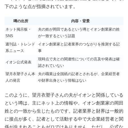
下のような点が指摘されています。
噂の出所
内容・背景
ネット掲示板・
夫の姓が岡田であるという噂とイオン創業家の姓
SNS
が一致するという話題
週刊誌・トレンド
イオン創業家と記者業界のつながりを推測する記
系ニュース
事
現時点で夫との関連性についての言及や発表は確
イオン公式発表
認されていない
望月衣塑子さん本
夫の職業は全国紙の記者とされるが、企業経営者
人の発言
や財界出身という情報はない
このように、望月衣塑子さんの夫がイオンと関係している
という噂は、主にネット上の情報や、イオン創業家の岡田
姓との一致から生じたものです。記者業界と財界は一般的
に接点が多く、記者として活動する中で大企業経営者と関
係が生まれることもゼロではありません。ただし、公式な