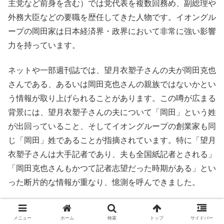
主党など前身を含む）では党代表を複数回務め、副総理や
外務大臣などの要職を歴任してきた人物です。イオングル
ープの岡田家は日本経済界・政界において非常に強い影響
力を持っています。
ネットや一部週刊誌では、望月衣塑子さんの夫が岡田克也
さんである、あるいは岡田克也さんの親族ではないかとい
う情報が取り上げられることがあります。この噂が広まる
背景には、望月衣塑子さんの夫について「岡田」という姓
が出回っていること、そしてイオングループの創業家も同
じ「岡田」姓であることが指摘されています。特に「望月
衣塑子さんは大手記者であり、夫も全国紙記者とされる」
「岡田克也さんもかつて記者志望だった時期がある」とい
った断片的な情報が重なり、憶測を呼んできました。
しかし、公式な情報源や本人の発言では、望月衣塑子さん
メニュー
ホーム
検索
トップ
サイドバー
の夫が岡田克也さんであること、あるいはその親族である