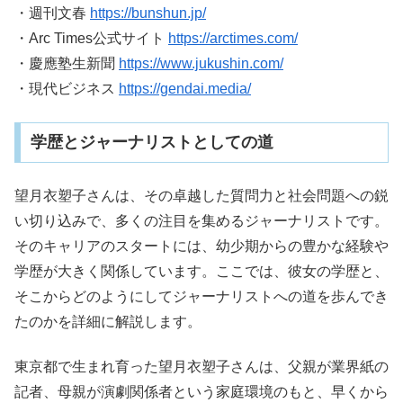
・週刊文春
https://bunshun.jp/
・Arc Times公式サイト
https://arctimes.com/
・慶應塾生新聞
https://www.jukushin.com/
・現代ビジネス
https://gendai.media/
学歴とジャーナリストとしての道
望月衣塑子さんは、その卓越した質問力と社会問題への鋭
い切り込みで、多くの注目を集めるジャーナリストです。
そのキャリアのスタートには、幼少期からの豊かな経験や
学歴が大きく関係しています。ここでは、彼女の学歴と、
そこからどのようにしてジャーナリストへの道を歩んでき
たのかを詳細に解説します。
東京都で生まれ育った望月衣塑子さんは、父親が業界紙の
記者、母親が演劇関係者という家庭環境のもと、早くから