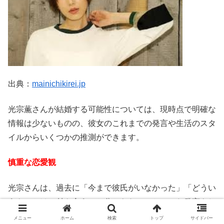
出典：
mainichikirei.jp
光宗薫さんが結婚する可能性については、現時点で明確な
情報は少ないものの、彼女のこれまでの発言や生活のスタ
イルからいくつかの推測ができます。
慎重な恋愛観
光宗さんは、過去に「今まで彼氏がいなかった」「どうい
うきっかけで付き合うのか分からない」といった発言をし
ており、恋愛に対しては慎重な姿勢を見せています。
メニュー
ホーム
検索
トップ
サイドバー