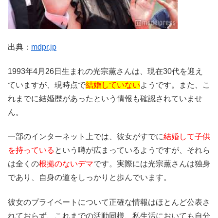
出典：
mdpr.jp
1993年4月26日生まれの光宗薫さんは、現在30代を迎え
ていますが、現時点で
結婚していない
ようです。また、こ
れまでに結婚歴があったという情報も確認されていませ
ん。
一部のインターネット上では、彼女がすでに
結婚して子供
を持っている
という噂が広まっているようですが、それら
は全くの
根拠のないデマ
です。実際には光宗薫さんは独身
であり、自身の道をしっかりと歩んでいます。
彼女のプライベートについて正確な情報はほとんど公表さ
れておらず、これまでの活動同様、私生活においても自分