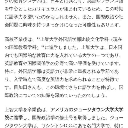
ダの教育システムは、日本とは異なり、英語やフランス語
を中心としたカリキュラムが組まれているため、この時期
に語学力を磨いたのかもしれません。また、国際政治や社
会問題に興味を持つきっかけになった可能性もあります。
高校卒業後は、**上智大学外国語学部比較文化学科（現在
の国際教養学科）**に進学しました。上智大学は、日本国
内でも国際的な教育に力を入れている大学の一つであり、
英語教育や国際関係学の分野で高い評価を受けています。
特に、外国語学部は英語力が非常に重視される学部であ
り、入学時点で高度な英語力を求められることが特徴で
す。目加田さんも、この環境でさらに語学力を伸ばし、国
際政治についての知識を深めていったのでしょう。
上智大学を卒業後は、
アメリカのジョージタウン大学大学
院に進学
し、国際政治学の修士号を取得しました。ジョー
ジタウン大学は、ワシントンD.C.にある名門大学で、特に