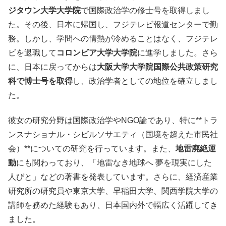
ジタウン大学大学院
で国際政治学の修士号を取得しまし
た。その後、日本に帰国し、フジテレビ報道センターで勤
務。しかし、学問への情熱が冷めることはなく、フジテレ
ビを退職して
コロンビア大学大学院
に進学しました。さら
に、日本に戻ってからは
大阪大学大学院国際公共政策研究
科で博士号を取得
し、政治学者としての地位を確立しまし
た。
彼女の研究分野は国際政治学やNGO論であり、特に**トラ
ンスナショナル・シビルソサエティ（国境を超えた市民社
会）**についての研究を行っています。また、
地雷廃絶運
動
にも関わっており、「地雷なき地球へ 夢を現実にした
人びと」などの著書を発表しています。さらに、経済産業
研究所の研究員や東京大学、早稲田大学、関西学院大学の
講師を務めた経験もあり、日本国内外で幅広く活躍してき
ました。