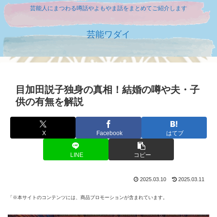
芸能人にまつわる噂話やよもやま話をまとめてご紹介します
芸能ワダイ
目加田説子独身の真相！結婚の噂や夫・子
供の有無を解説
X
Facebook
はてブ
LINE
コピー
2025.03.10
2025.03.11
「※本サイトのコンテンツには、商品プロモーションが含まれています。