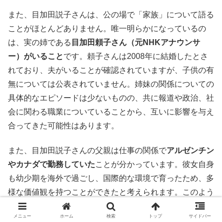
また、目加田説子さんは、公の場で「家族」について語る
ことがほとんどありません。唯一明らかになっているの
は、実の姉である
目加田頼子さん（元NHKアナウンサ
ー）がいること
です。頼子さんは2008年に結婚したとさ
れており、夫がいることが確認されていますが、子供の有
無については公表されていません。姉妹の関係についての
具体的なエピソードは少ないものの、共に報道や政治、社
会に関わる職業についていることから、互いに影響を与え
合ってきた可能性はあります。
また、目加田説子さんの父親は仕事の関係で
アルゼンチン
やカナダで勤務していた
ことが分かっています。彼女自身
も幼少期を海外で過ごし、国際的な環境で育ったため、多
様な価値観を持つことができたと考えられます。このよう
な生い立ちが、彼女の人生観やキャリア選択にも影響を与
メニュー
ホーム
検索
トップ
サイドバー
えたのかもしれません。