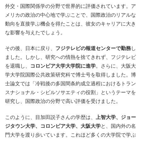
外交・国際関係学の分野で世界的に評価されています。ア
メリカの政治の中心地で学ぶことで、国際政治のリアルな
動向を直接学ぶ機会を得たことは、彼女のキャリアに大き
な影響を与えたでしょう。
その後、日本に戻り、
フジテレビの報道センターで勤務
し
ました。しかし、研究への情熱を捨てきれず、フジテレビ
を退職し、
コロンビア大学大学院に進学
。さらに、大阪大
学大学院国際公共政策研究科で博士号を取得しました。博
士論文では「冷戦後の多国間条約成立過程におけるトラン
スナショナル・シビルソサエティの役割」というテーマを
研究し、国際政治の分野で高い評価を受けました。
このように、目加田説子さんの学歴は、
上智大学、ジョー
ジタウン大学、コロンビア大学、大阪大学
と、国内外の名
門大学を渡り歩いています。これほど多くの大学院で学ぶ