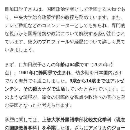
目加田説子さんは、国際政治学者として活躍する人物であ
り、中央大学総合政策学部の教授を務めています。また、
テレビ番組などのコメンテーターとしても知られ、専門的
な視点から国際情勢や政治について解説する姿が注目され
ています。彼女のプロフィールや経歴について詳しく見て
いきましょう。
まず、目加田説子さんの
年齢は64歳
です（2025年時
点）。
1961年に静岡県で生まれ
、幼少期を日本国内だけ
でなく海外でも過ごしました。
9歳から14歳まではアルゼ
ンチン、その後カナダで生活
していたとされています。こ
のような環境が、彼女の国際的な視点や政治への関心を育
む要因となったと考えられます。
学歴に関しては、
上智大学外国語学部比較文化学科（現在
の国際教養学科）を卒業
した後、さらに
アメリカのジョー