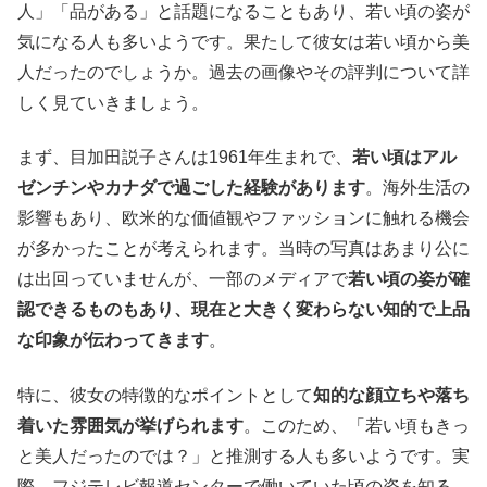
人」「品がある」と話題になることもあり、若い頃の姿が
気になる人も多いようです。果たして彼女は若い頃から美
人だったのでしょうか。過去の画像やその評判について詳
しく見ていきましょう。
まず、目加田説子さんは1961年生まれで、
若い頃はアル
ゼンチンやカナダで過ごした経験があります
。海外生活の
影響もあり、欧米的な価値観やファッションに触れる機会
が多かったことが考えられます。当時の写真はあまり公に
は出回っていませんが、一部のメディアで
若い頃の姿が確
認できるものもあり、現在と大きく変わらない知的で上品
な印象が伝わってきます
。
特に、彼女の特徴的なポイントとして
知的な顔立ちや落ち
着いた雰囲気が挙げられます
。このため、「若い頃もきっ
と美人だったのでは？」と推測する人も多いようです。実
際、フジテレビ報道センターで働いていた頃の姿を知る