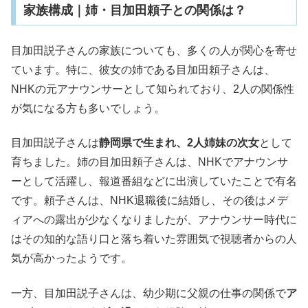
家族構成｜姉・目加田頼子との関係は？
目加田説子さんの家族についても、多くの人が関心を寄せ
ています。特に、彼女の姉である目加田頼子さんは、
NHKの元アナウンサーとして知られており、2人の関係性
が気になる方も多いでしょう。
目加田説子さんは
静岡県で生まれ、2人姉妹の次女
として
育ちました。姉の目加田頼子さんは、NHKでアナウンサ
ーとして活躍し、報道番組などに出演していたことで有名
です。頼子さんは、NHK退職後に結婚し、その後はメデ
ィアへの露出が少なくなりましたが、アナウンサー時代に
はその知的な語り口と落ち着いた雰囲気で視聴者からの人
気が高かったようです。
一方、目加田説子さんは、幼少期に父親の仕事の関係で
ア