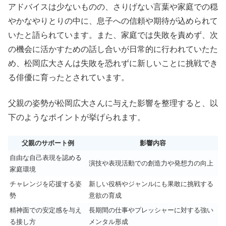
アドバイスは少ないものの、さりげない言葉や家庭での穏
やかなやりとりの中に、息子への信頼や期待が込められて
いたと語られています。また、家庭では失敗を責めず、次
の機会に活かすための話し合いが日常的に行われていたた
め、松岡広大さんは失敗を恐れずに新しいことに挑戦でき
る俳優に育ったとされています。
父親の姿勢が松岡広大さんに与えた影響を整理すると、以
下のようなポイントが挙げられます。
父親のサポート例
影響内容
自由な自己表現を認める
演技や表現活動での創造力や発想力の向上
家庭環境
チャレンジを応援する姿
新しい役柄やジャンルにも果敢に挑戦する
勢
意欲の育成
精神面での安定感を与え
長期間の仕事やプレッシャーに対する強い
る接し方
メンタル形成