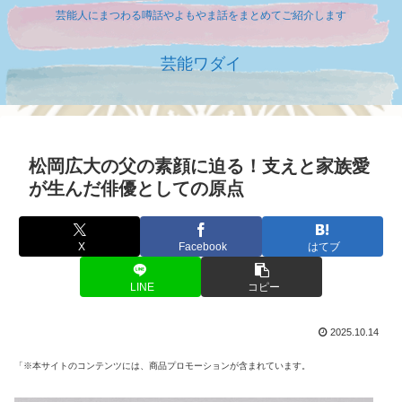
芸能人にまつわる噂話やよもやま話をまとめてご紹介します
芸能ワダイ
松岡広大の父の素顔に迫る！支えと家族愛
が生んだ俳優としての原点
X
Facebook
はてブ
LINE
コピー
2025.10.14
「※本サイトのコンテンツには、商品プロモーションが含まれています。