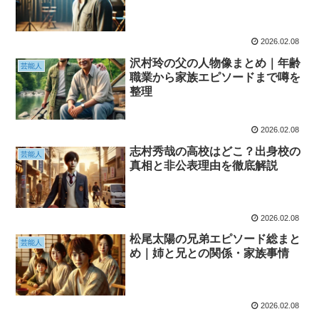
2026.02.08
沢村玲の父の人物像まとめ｜年齢
芸能人
職業から家族エピソードまで噂を
整理
2026.02.08
志村秀哉の高校はどこ？出身校の
芸能人
真相と非公表理由を徹底解説
2026.02.08
松尾太陽の兄弟エピソード総まと
芸能人
め｜姉と兄との関係・家族事情
2026.02.08