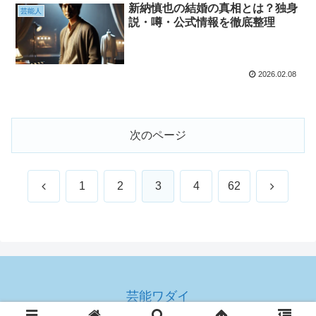
新納慎也の結婚の真相とは？独身
芸能人
説・噂・公式情報を徹底整理
2026.02.08
次のページ
前
次
1
2
3
4
62
へ
へ
芸能ワダイ