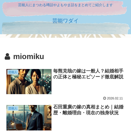
芸能人にまつわる噂話やよもやま話をまとめてご紹介します
芸能ワダイ
miomiku
毎熊克哉の嫁は一般人？結婚相手
芸能人
の正体と極秘エピソード徹底解説
2026.02.11
石田重廣の嫁の真相まとめ｜結婚
芸能人
歴・離婚理由・現在の独身状況