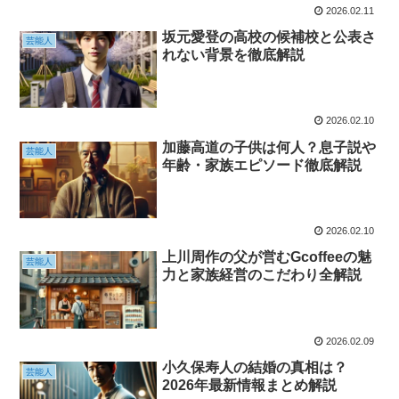
2026.02.11
坂元愛登の高校の候補校と公表さ
芸能人
れない背景を徹底解説
2026.02.10
加藤高道の子供は何人？息子説や
芸能人
年齢・家族エピソード徹底解説
2026.02.10
上川周作の父が営むGcoffeeの魅
芸能人
力と家族経営のこだわり全解説
2026.02.09
小久保寿人の結婚の真相は？
芸能人
2026年最新情報まとめ解説