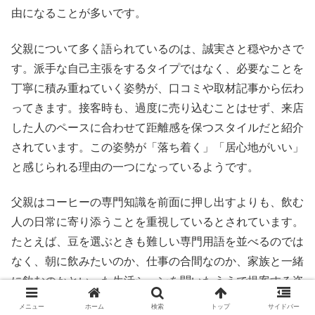
由になることが多いです。
父親について多く語られているのは、誠実さと穏やかさで
す。派手な自己主張をするタイプではなく、必要なことを
丁寧に積み重ねていく姿勢が、口コミや取材記事から伝わ
ってきます。接客時も、過度に売り込むことはせず、来店
した人のペースに合わせて距離感を保つスタイルだと紹介
されています。この姿勢が「落ち着く」「居心地がいい」
と感じられる理由の一つになっているようです。
父親はコーヒーの専門知識を前面に押し出すよりも、飲む
人の日常に寄り添うことを重視しているとされています。
たとえば、豆を選ぶときも難しい専門用語を並べるのでは
なく、朝に飲みたいのか、仕事の合間なのか、家族と一緒
に飲むのかといった生活シーンを聞いたうえで提案する姿
勢が見られます。これは焙煎度合いや豆の個性を、体感ベ
メニュー
ホーム
検索
トップ
サイドバー