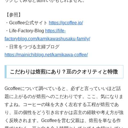
ックしてみると面白いかもしれません。
【参照】
・Gcoffee公式サイト
https://gcoffee.jp/
・Life-Factory-Blog
https://life-
factoryblog.com/kamikawashusaku-family/
・日常をつづる主婦ブログ
https://mainichiblog.net/kamikawa-coffee/
こだわりは焙煎にあり？豆のクオリティと特徴
Gcoffeeについて調べていると、必ずと言っていいほど話
題に上がるのが焙煎へのこだわりです。ここ、気になりま
すよね。コーヒーの味を大きく左右する工程が焙煎であ
り、豆の個性をどう引き出すかは店主の経験や考え方が強
く反映されます。Gcoffeeを営む父親は、焙煎を単なる作