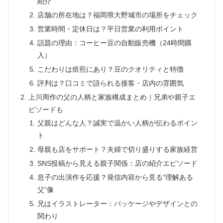
紹介
店舗の所在地は？福岡県大野城市の場所をチェック
営業時間・定休日は？平日営業の利用ポイント
話題の理由：コーヒー豆の自動販売機（24時間購
入）
こだわりは焙煎にあり？豆のクオリティと特徴
評判は？口コミで語られる接客・店内の雰囲気
上川周作の父の人柄と家族構成まとめ｜兄弟や親子エ
ピソードも
父親はどんな人？誠実で温かい人柄が伝わるポイン
ト
母親も店をサポート？夫婦で切り盛りする家族経営
SNS投稿から見える親子関係：店の紹介エピソード
息子の出演作を応援？発信内容から見る“理解ある
父”像
兄はイラストレーター：パッケージやデザインとの
関わり