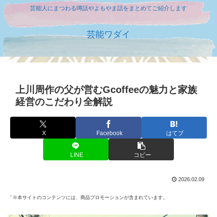
芸能人にまつわる噂話やよもやま話をまとめてご紹介します
芸能ワダイ
上川周作の父が営むGcoffeeの魅力と家族
経営のこだわり全解説
X
Facebook
はてブ
LINE
コピー
2026.02.09
「※本サイトのコンテンツには、商品プロモーションが含まれています。