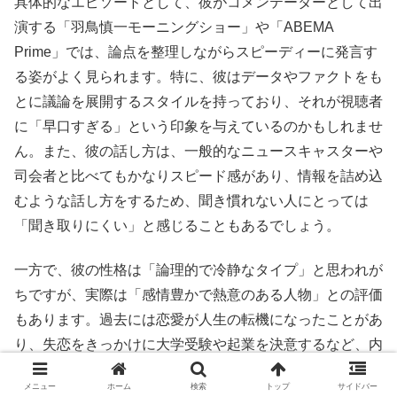
具体的なエピソードとして、彼がコメンテーターとして出
演する「羽鳥慎一モーニングショー」や「ABEMA
Prime」では、論点を整理しながらスピーディーに発言す
る姿がよく見られます。特に、彼はデータやファクトをも
とに議論を展開するスタイルを持っており、それが視聴者
に「早口すぎる」という印象を与えているのかもしれませ
ん。また、彼の話し方は、一般的なニュースキャスターや
司会者と比べてもかなりスピード感があり、情報を詰め込
むような話し方をするため、聞き慣れない人にとっては
「聞き取りにくい」と感じることもあるでしょう。
一方で、彼の性格は「論理的で冷静なタイプ」と思われが
ちですが、実際は「感情豊かで熱意のある人物」との評価
もあります。過去には恋愛が人生の転機になったことがあ
り、失恋をきっかけに大学受験や起業を決意するなど、内
面には繊細な部分も持ち合わせています。こうしたギャッ
メニュー
ホーム
検索
トップ
サイドバー
プもまた、彼の魅力の一つと言えるでしょう。