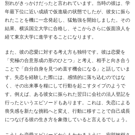
別れがきっかけだったと言われています。当時の彼は、学
年最下位に近い成績で仮進級の状態でしたが、彼女に振ら
れたことを機に一念発起し、猛勉強を開始しました。その
結果、横浜国立大学に合格し、そこからさらに仮面浪人を
経て東京大学に進学することになります。
また、彼の恋愛に対する考え方も独特です。彼は恋愛を
「究極の合意形成の形のひとつ」と考え、相手と向き合う
ことで「自分自身を見つめ直す機会になる」と話していま
す。失恋を経験した際には、感情的に落ち込むのではな
く、その出来事を糧にして行動を起こすタイプのようで
す。例えば、ある彼女に振られた翌日に会社の法人登記を
行ったというエピソードもあります。これは、失恋による
喪失感を新たな挑戦へと変え、行動に移すことで自己成長
につなげる彼の生き方を象徴していると言えるでしょう。
こうした恋愛エピソードからもわかるように、安部敏樹さ