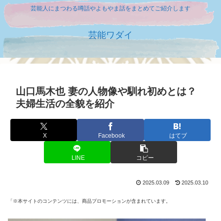
芸能人にまつわる噂話やよもやま話をまとめてご紹介します
芸能ワダイ
山口馬木也 妻の人物像や馴れ初めとは？
夫婦生活の全貌を紹介
X
Facebook
はてブ
LINE
コピー
2025.03.09
2025.03.10
「※本サイトのコンテンツには、商品プロモーションが含まれています。