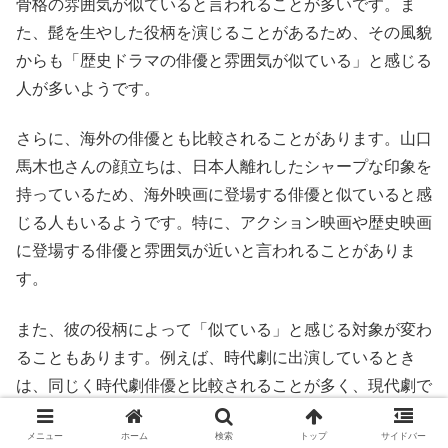
骨格の雰囲気が似ていると言われることが多いです。ま
た、髭を生やした役柄を演じることがあるため、その風貌
からも「歴史ドラマの俳優と雰囲気が似ている」と感じる
人が多いようです。
さらに、海外の俳優とも比較されることがあります。山口
馬木也さんの顔立ちは、日本人離れしたシャープな印象を
持っているため、海外映画に登場する俳優と似ていると感
じる人もいるようです。特に、アクション映画や歴史映画
に登場する俳優と雰囲気が近いと言われることがありま
す。
また、彼の役柄によって「似ている」と感じる対象が変わ
ることもあります。例えば、時代劇に出演しているとき
は、同じく時代劇俳優と比較されることが多く、現代劇で
は全く違う俳優と似ていると言われることがあります。そ
メニュー
ホーム
検索
トップ
サイドバー
のため、「このドラマでは〇〇に似ている」「この映画で