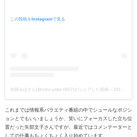
この投稿をInstagramで見る
矢部みほさん(@miho.yabe.0607)がシェアした投稿 –
2019年 6月月19日午前1時31分PDT
これまでは情報系バラエティ番組の中でシュールなポジシ
ョンとでもいいましょうか、笑いにフォーカスした立ち位
置だった矢部文子さんですが、最近ではコメンテーターと
しての仕事もちょくちょく入り始めています。