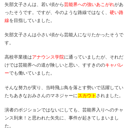
矢部文子さんは、若い頃から
芸能界への強いあこがれ
があ
ったそうです。ですが、今のような路線ではなく、
硬い路
線
を目指していました。
矢部文子さんは小さい頃から芸能人になりたかったそうで
す。
高校卒業後は
アナウンス学院
に通っていましたが、それだ
けでは芸能界への道が険しいと思い、すすきのの
キャバレ
ー
でも働いていました。
そんな努力が実り、当時飛ぶ鳥を落とす勢いで活躍してい
たちあきなおみさんのマネジャーに
スカウト
されました。
演者のポジションではないにしても、芸能界入りへのチャ
ンス到来！と思われた矢先に、事件が起きてしまいまし
た。