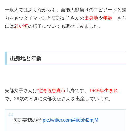
一般人ではありながらも、芸能人顔負けのエピソードと魅
力をもつ文子ママこと矢部文子さんの
出身地
や
年齢
、さら
には
若い頃
の様子についても調べてみました。
出身地と年齢
矢部文子さんは
北海道恵庭市
出身です。
1949年生まれ
で、28歳のときに矢部美穂さんを出産しています。
矢部美穂の母
pic.twitter.com/4iidsM2mjM