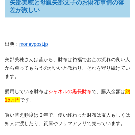
矢部美穂と母親矢部文子のお財布事情の落
差が激しい
出典：
moneypost.jp
矢部美穂さんは昔から、財布は裕福でお金の流れの良い人
から買ってもらうのがいいと教わり、それを守り続けてい
ます。
愛用している財布は
シャネルの黒長財布
で、購入金額は
約
15万円
です。
買い替え頻度は２年で、使い終わった財布は友人もしくは
知人に渡したり、質屋やフリマアプリで売っています。