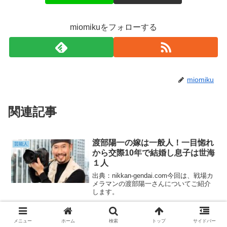
miomikuをフォローする
miomiku
関連記事
渡部陽一の嫁は一般人！一目惚れ
芸能人
から交際10年で結婚し息子は世海
１人
出典：nikkan-gendai.com今回は、戦場カ
メラマンの渡部陽一さんについてご紹介
します。
望月龍平の国籍に隠された真相！
芸能人
メニュー
ホーム
検索
トップ
サイドバー