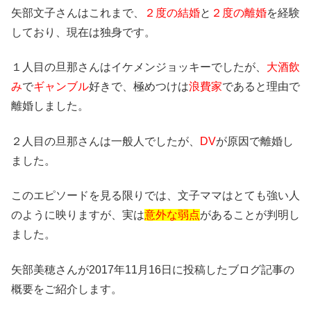
矢部文子さんはこれまで、
２度の結婚
と
２度の離婚
を経験
しており、現在は独身です。
１人目の旦那さんはイケメンジョッキーでしたが、
大酒飲
み
で
ギャンブル
好きで、極めつけは
浪費家
であると理由で
離婚しました。
２人目の旦那さんは一般人でしたが、
DV
が原因で離婚し
ました。
このエピソードを見る限りでは、文子ママはとても強い人
のように映りますが、実は
意外な弱点
があることが判明し
ました。
矢部美穂さんが2017年11月16日に投稿したブログ記事の
概要をご紹介します。