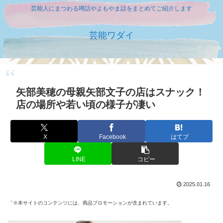
芸能人にまつわる噂話やよもやま話をまとめてご紹介します
芸能ワダイ
矢部美穂の母親矢部文子の店はスナック！
店の場所や若い頃の様子が凄い
X
Facebook
はてブ
LINE
コピー
2025.01.16
「※本サイトのコンテンツには、商品プロモーションが含まれています。