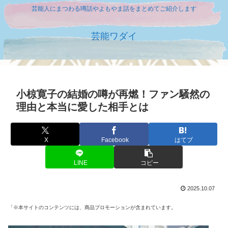
芸能人にまつわる噂話やよもやま話をまとめてご紹介します
芸能ワダイ
小椋寛子の結婚の噂が再燃！ファン騒然の
理由と本当に愛した相手とは
X
Facebook
はてブ
LINE
コピー
2025.10.07
「※本サイトのコンテンツには、商品プロモーションが含まれています。