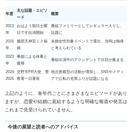
主な話題・エピソ
年度
概要
ード
2013
おはよう朝日土曜
番組ファミリーとしてレギュラー入りし、
年
日です出演開始
話題に
2016
服部天神宮ミス福
未婚女性対象イベントで選出、当時は独身
年
娘
と考えられている
2023
事故による休養と
番組出演中のアクシデントで注目が集まる
年
復帰
2024-
交野市PR大使、警
地元密着型の活動が増加し、SNSやメディ
2025
察署一日署長
アで公私の充実ぶりが話題になる
上記のように、各年代ごとにさまざまなエピソードがあり
ますが、恋愛や結婚に直結するような明確な報道や発言は
これまで見受けられていません。
今後の展望と読者へのアドバイス