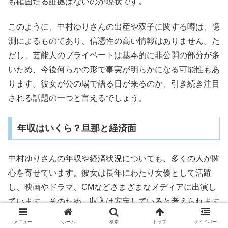
も確固たる証拠はないのが現状です。
このように、中村ゆりさんの出産や双子に関する噂は、憶
測によるものであり、信憑性の高い情報はありません。た
だし、芸能人のプライベートは基本的に非公開の部分が多
いため、今後何らかの形で事実が明らかになる可能性もあ
ります。彼女が公の場で語る日が来るのか、引き続き注目
される話題の一つと言えるでしょう。
年収はいくら？旦那と経済面
中村ゆりさんの年収や経済状況についても、多くの人が関
心を寄せています。彼女は長年にわたり女優として活躍
し、映画やドラマ、CMなどさまざまなメディアに出演し
ています。そのため、収入は安定していると考えられます
が、具体的にどのくらいの年収があるのか、また旦那とさ
メニュー
ホーム
検索
トップ
サイドバー