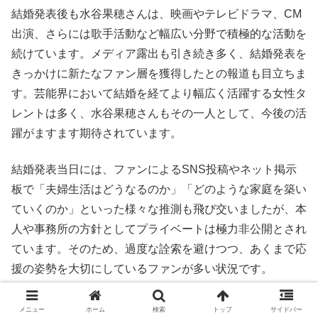
結婚発表後も水谷果穂さんは、映画やテレビドラマ、CM
出演、さらには歌手活動など幅広い分野で積極的な活動を
続けています。メディア露出も引き続き多く、結婚発表を
きっかけに新たなファン層を獲得したとの報道も目立ちま
す。芸能界において結婚を経てより幅広く活躍する女性タ
レントは多く、水谷果穂さんもその一人として、今後の活
躍がますます期待されています。
結婚発表当日には、ファンによるSNS投稿やネット掲示
板で「夫婦生活はどうなるのか」「どのような家庭を築い
ていくのか」といった様々な推測も飛び交いましたが、本
人や事務所の方針としてプライベートは極力非公開とされ
ています。そのため、過度な詮索を避けつつ、あくまで応
援の姿勢を大切にしているファンが多い状況です。
項目
内容
メニュー
ホーム
検索
トップ
サイドバー