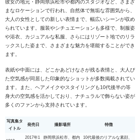
彼女の地元・静岡県浜松市や都内のスタジオなど、さまざ
まなロケーションで行われ、自然体で無垢な雰囲気から、
大人の女性としての新しい表情まで、幅広いシーンが収め
られています。服装やシチュエーションも多様で、制服姿
や浴衣、カジュアルな私服、さらにはリゾート地でのリラ
ックスした姿まで、さまざまな魅力を堪能することができ
ます。
表紙や中面には、どこかあどけなさが残る表情と、大人び
た空気感が同居した印象的なショットが多数掲載されてい
ます。また、ヘアメイクやスタイリングも10代後半の等
身大の空気感を活かしており、ナチュラルで飾らない姿が
多くのファンから支持されています。
写真集タ
発売日
撮影場所
特徴
イトル
2017年1
静岡県浜松市、都内
10代最後のリアルな素顔、