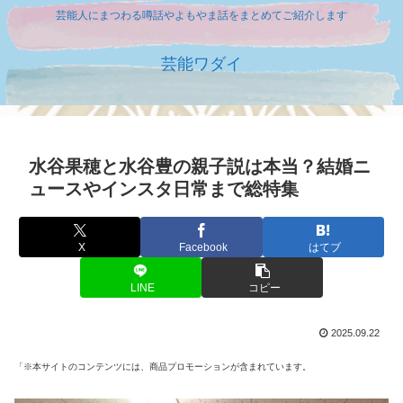
芸能人にまつわる噂話やよもやま話をまとめてご紹介します
芸能ワダイ
水谷果穂と水谷豊の親子説は本当？結婚ニ
ュースやインスタ日常まで総特集
X
Facebook
はてブ
LINE
コピー
2025.09.22
「※本サイトのコンテンツには、商品プロモーションが含まれています。