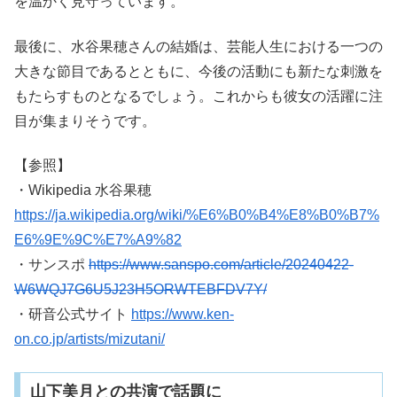
を温かく見守っています。
最後に、水谷果穂さんの結婚は、芸能人生における一つの
大きな節目であるとともに、今後の活動にも新たな刺激を
もたらすものとなるでしょう。これからも彼女の活躍に注
目が集まりそうです。
【参照】
・Wikipedia 水谷果穂
https://ja.wikipedia.org/wiki/%E6%B0%B4%E8%B0%B7%
E6%9E%9C%E7%A9%82
・サンスポ
https://www.sanspo.com/article/20240422-
W6WQJ7G6U5J23H5ORWTEBFDV7Y/
・研音公式サイト
https://www.ken-
on.co.jp/artists/mizutani/
山下美月との共演で話題に