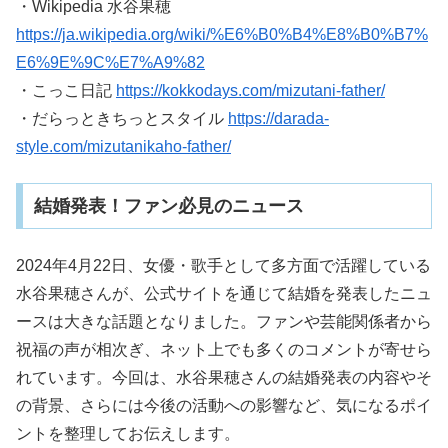
・Wikipedia 水谷果穂
https://ja.wikipedia.org/wiki/%E6%B0%B4%E8%B0%B7%
E6%9E%9C%E7%A9%82
・こっこ日記
https://kokkodays.com/mizutani-father/
・だらっときちっとスタイル
https://darada-
style.com/mizutanikaho-father/
結婚発表！ファン必見のニュース
2024年4月22日、女優・歌手として多方面で活躍している
水谷果穂さんが、公式サイトを通じて結婚を発表したニュ
ースは大きな話題となりました。ファンや芸能関係者から
祝福の声が相次ぎ、ネット上でも多くのコメントが寄せら
れています。今回は、水谷果穂さんの結婚発表の内容やそ
の背景、さらには今後の活動への影響など、気になるポイ
ントを整理してお伝えします。