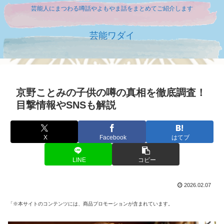
芸能人にまつわる噂話やよもやま話をまとめてご紹介します
芸能ワダイ
京野ことみの子供の噂の真相を徹底調査！
目撃情報やSNSも解説
X
Facebook
はてブ
LINE
コピー
2026.02.07
「※本サイトのコンテンツには、商品プロモーションが含まれています。