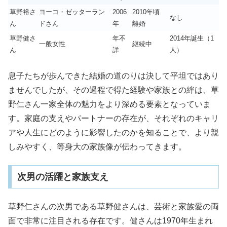
草野裕さ
ヨーコ・ゼッターラン
2006
2010年頃
なし
ん
ドさん
年
離婚
草野健さ
年不
2014年誕生（1
一般女性
継続中
ん
詳
人）
息子たちが歩んできた結婚の道のりは決して平坦ではあり
ませんでしたが、その過程で得た経験や家族との絆は、草
野仁さん一家全体の魅力をより深める要素となっていま
す。家庭の支えやパートナーの存在が、それぞれのキャリ
アや人生にどのように影響したのかを知ることで、より親
しみやすく、等身大の家族像が伝わってきます。
次男の活躍と家族支え
草野仁さんの次男である草野健さんは、芸術と家族愛の両
面で非常に注目される存在です。健さんは1970年生まれ