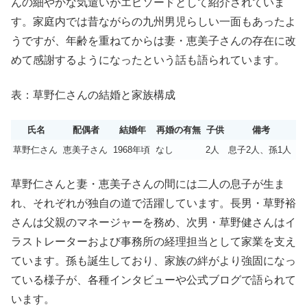
んの細やかな気遣いがエピソードとして紹介されていま
す。家庭内では昔ながらの九州男児らしい一面もあったよ
うですが、年齢を重ねてからは妻・恵美子さんの存在に改
めて感謝するようになったという話も語られています。
表：草野仁さんの結婚と家族構成
氏名
配偶者
結婚年
再婚の有無
子供
備考
草野仁さん
恵美子さん
1968年頃
なし
2人
息子2人、孫1人
草野仁さんと妻・恵美子さんの間には二人の息子が生ま
れ、それぞれが独自の道で活躍しています。長男・草野裕
さんは父親のマネージャーを務め、次男・草野健さんはイ
ラストレーターおよび事務所の経理担当として家業を支え
ています。孫も誕生しており、家族の絆がより強固になっ
ている様子が、各種インタビューや公式ブログで語られて
います。