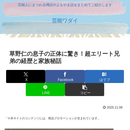
芸能人にまつわる噂話やよもやま話をまとめてご紹介します
芸能ワダイ
草野仁の息子の正体に驚き！超エリート兄
弟の経歴と家族秘話
X
Facebook
はてブ
LINE
コピー
2025.11.08
「※本サイトのコンテンツには、商品プロモーションが含まれています。