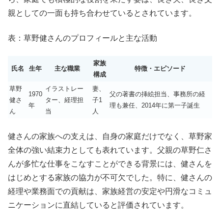
親としての一面も持ち合わせているとされています。
表：草野健さんのプロフィールと主な活動
家族
氏名
生年
主な職業
特徴・エピソード
構成
草野
イラストレー
妻、
1970
父の著書の挿絵担当、事務所の経
健さ
ター、経理担
子1
年
理も兼任、2014年に第一子誕生
ん
当
人
健さんの家族への支えは、自身の家庭だけでなく、草野家
全体の強い結束力としても表れています。父親の草野仁さ
んが多忙な仕事をこなすことができる背景には、健さんを
はじめとする家族の協力が不可欠でした。特に、健さんの
経理や業務面での貢献は、家族経営の安定や円滑なコミュ
ニケーションに直結していると評価されています。