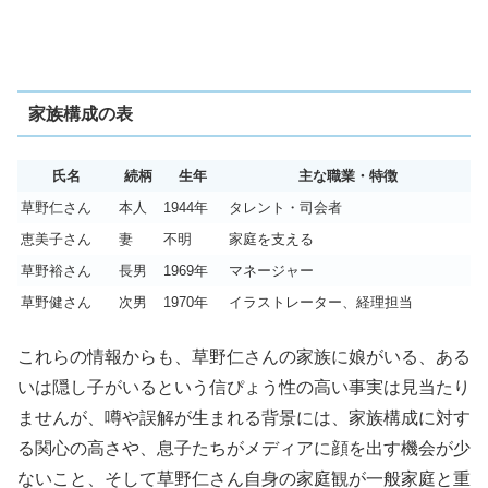
家族構成の表
氏名
続柄
生年
主な職業・特徴
草野仁さん
本人
1944年
タレント・司会者
恵美子さん
妻
不明
家庭を支える
草野裕さん
長男
1969年
マネージャー
草野健さん
次男
1970年
イラストレーター、経理担当
これらの情報からも、草野仁さんの家族に娘がいる、ある
いは隠し子がいるという信ぴょう性の高い事実は見当たり
ませんが、噂や誤解が生まれる背景には、家族構成に対す
る関心の高さや、息子たちがメディアに顔を出す機会が少
ないこと、そして草野仁さん自身の家庭観が一般家庭と重