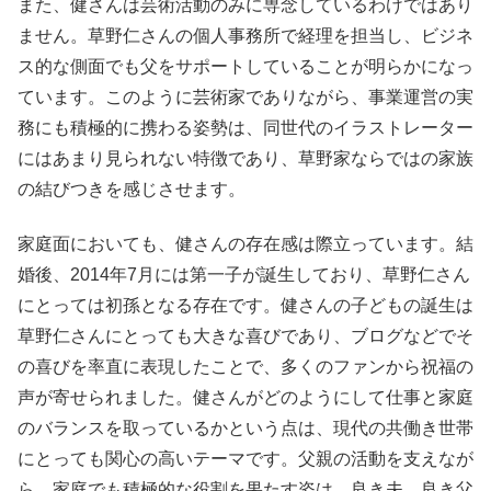
また、健さんは芸術活動のみに専念しているわけではあり
ません。草野仁さんの個人事務所で経理を担当し、ビジネ
ス的な側面でも父をサポートしていることが明らかになっ
ています。このように芸術家でありながら、事業運営の実
務にも積極的に携わる姿勢は、同世代のイラストレーター
にはあまり見られない特徴であり、草野家ならではの家族
の結びつきを感じさせます。
家庭面においても、健さんの存在感は際立っています。結
婚後、2014年7月には第一子が誕生しており、草野仁さん
にとっては初孫となる存在です。健さんの子どもの誕生は
草野仁さんにとっても大きな喜びであり、ブログなどでそ
の喜びを率直に表現したことで、多くのファンから祝福の
声が寄せられました。健さんがどのようにして仕事と家庭
のバランスを取っているかという点は、現代の共働き世帯
にとっても関心の高いテーマです。父親の活動を支えなが
ら、家庭でも積極的な役割を果たす姿は、良き夫、良き父