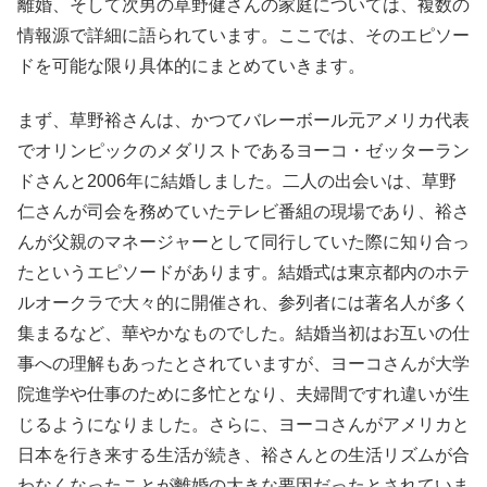
離婚、そして次男の草野健さんの家庭については、複数の
情報源で詳細に語られています。ここでは、そのエピソー
ドを可能な限り具体的にまとめていきます。
まず、草野裕さんは、かつてバレーボール元アメリカ代表
でオリンピックのメダリストであるヨーコ・ゼッターラン
ドさんと2006年に結婚しました。二人の出会いは、草野
仁さんが司会を務めていたテレビ番組の現場であり、裕さ
んが父親のマネージャーとして同行していた際に知り合っ
たというエピソードがあります。結婚式は東京都内のホテ
ルオークラで大々的に開催され、参列者には著名人が多く
集まるなど、華やかなものでした。結婚当初はお互いの仕
事への理解もあったとされていますが、ヨーコさんが大学
院進学や仕事のために多忙となり、夫婦間ですれ違いが生
じるようになりました。さらに、ヨーコさんがアメリカと
日本を行き来する生活が続き、裕さんとの生活リズムが合
わなくなったことが離婚の大きな要因だったとされていま