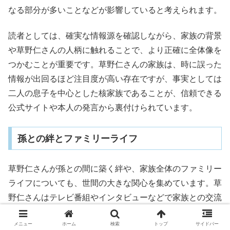
なる部分が多いことなどが影響していると考えられます。
読者としては、確実な情報源を確認しながら、家族の背景
や草野仁さんの人柄に触れることで、より正確に全体像を
つかむことが重要です。草野仁さんの家族は、時に誤った
情報が出回るほど注目度が高い存在ですが、事実としては
二人の息子を中心とした核家族であることが、信頼できる
公式サイトや本人の発言から裏付けられています。
孫との絆とファミリーライフ
草野仁さんが孫との間に築く絆や、家族全体のファミリー
ライフについても、世間の大きな関心を集めています。草
野仁さんはテレビ番組やインタビューなどで家族との交流
エピソードを語ることが多く、孫との時間を心から楽しむ
メニュー
ホーム
検索
トップ
サイドバー
姿勢が印象的です。その内容を具体的に掘り下げ、家族全