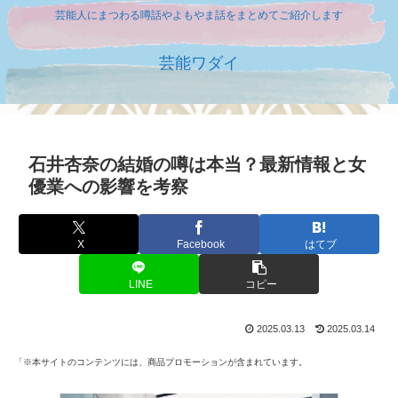
芸能人にまつわる噂話やよもやま話をまとめてご紹介します
芸能ワダイ
石井杏奈の結婚の噂は本当？最新情報と女
優業への影響を考察
X
Facebook
はてブ
LINE
コピー
2025.03.13
2025.03.14
「※本サイトのコンテンツには、商品プロモーションが含まれています。