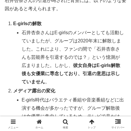
石井杏奈さんの引退が噂された背景には、以下のような要
因があると考えられます。
E-girlsの解散
石井杏奈さんはE-girlsのメンバーとしても活動し
ていましたが、グループは2020年末に解散しま
した。これにより、ファンの間で「石井杏奈さ
んも芸能界を引退するのでは？」という憶測が
広まりました。しかし、
彼女自身はE-girls解散
後も女優業に専念しており、引退の意思は示し
ていません
。
メディア露出の変化
E-girls時代はバラエティ番組や音楽番組などに出
演する機会が多かったですが、グループ解散後
は女優業に集中しているため、テレビで見かけ
る機会が減ったと感じる人もいるようです。し
メニュー
ホーム
検索
トップ
サイドバー